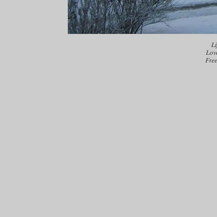
Li
Lov
Fre